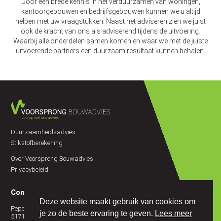
Door een brede kennis in het verduurzamen van woningen,
kantoorgebouwen en bedrijfsgebouwen kunnen we u altijd
helpen met uw vraagstukken. Naast het adviseren zien we juist
ook de kracht van ons als adviserend tijdens de uitvoering.
Waarbij alle onderdelen samen komen en waar we met de juiste
uitvoerende partners een duurzaam resultaat kunnen behalen.
Duurzaamheidsadvies
Stikstofberekening
Over Voorsprong Bouwadvies
Privacybeleid
Contact
Deze website maakt gebruik van cookies om
Peperstraat 21A
je zo de beste ervaring te geven.
Lees meer
5171EC Kaatsheuvel