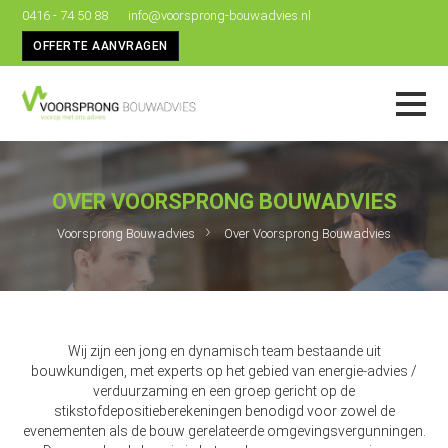
0416 - 74 50 88
info@voorsprong-bouwadvies.nl
OFFERTE AANVRAGEN
Skip
to
content
Voorsprong Bouwadvies
Voorop met ons advies
OVER VOORSPRONG BOUWADVIES
›
Voorsprong Bouwadvies
Over Voorsprong Bouwadvies
Wij zijn een jong en dynamisch team bestaande uit
bouwkundigen, met experts op het gebied van energie-advies /
verduurzaming en een groep gericht op de
stikstofdepositieberekeningen benodigd voor zowel de
evenementen als de bouw gerelateerde omgevingsvergunningen.