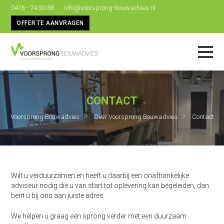
0416 - 74 50 88
info@voorsprong-bouwadvies.nl
OFFERTE AANVRAGEN
Skip
to
content
Voorsprong Bouwadvies
Voorop met ons advies
CONTACT
›
›
Voorsprong Bouwadvies
Over Voorsprong Bouwadvies
Contact
Wilt u verduurzamen en heeft u daarbij een onafhankelijke
adviseur nodig die u van start tot oplevering kan begeleiden, dan
bent u bij ons aan juiste adres.
We helpen u graag een sprong verder met een duurzaam